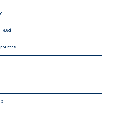
00
 - 935$
 por mes
0
00