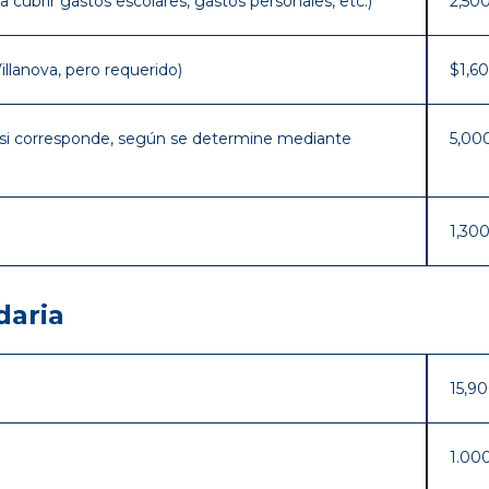
 cubrir gastos escolares, gastos personales, etc.)
2,50
illanova, pero requerido)
$1,6
(si corresponde, según se determine mediante
5,00
1,30
daria
15,9
1.00