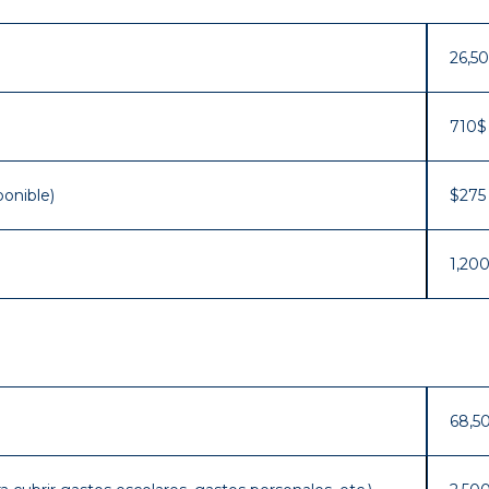
26,5
710$
ponible)
$275
1,20
68,5