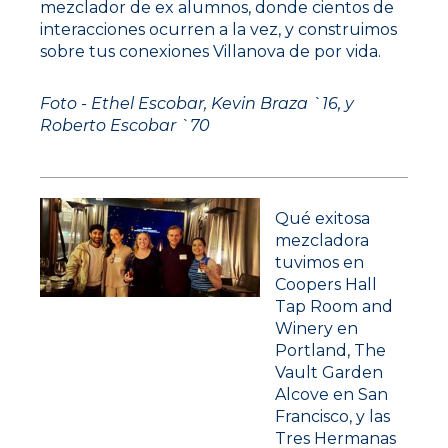
mezclador de ex alumnos, donde cientos de
interacciones ocurren a la vez, y construimos
sobre tus conexiones Villanova de por vida.
Foto - Ethel Escobar, Kevin Braza `16, y
Roberto Escobar `70
Qué exitosa
mezcladora
tuvimos en
Coopers Hall
Tap Room and
Parikshit Sharma (invitada de
Winery en
Eliza), Eliza Graumlich `13,
Portland, The
Shannon Gillespie McComb
Vault Garden
Alcove en San
`13, John Mogg `94, y Maddy
Francisco, y las
Sullivan `14 en la mezcladora
Tres Hermanas