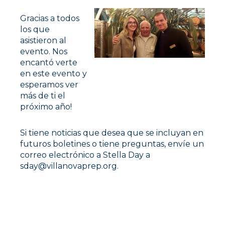
Gracias a todos
los que
asistieron al
evento. Nos
encantó verte
Katie Norris `16, Lawnie Bailey
en este evento y
`64, y el P. Barney en el
esperamos ver
más de ti el
mezclador Portland
próximo año!
Si tiene noticias que desea que se incluyan en
futuros boletines o tiene preguntas, envíe un
correo electrónico a Stella Day a
sday@villanovaprep.org.