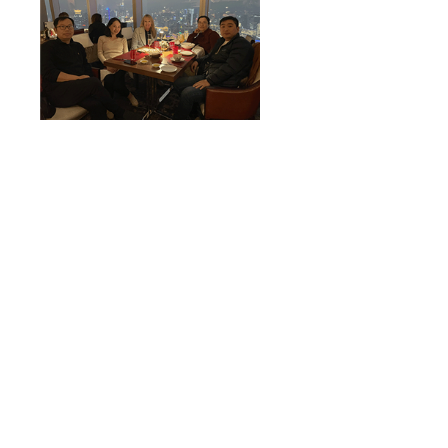
Shangai:
De izquierda a
derecha alrededor de la
mesa:Walter Wang y Ying Gao
P `27 (padres de Jerry `27),
Sandi White (VPS), Michelle
Zhang y Bin Cai P `26 (padres
de Gallagher `26)