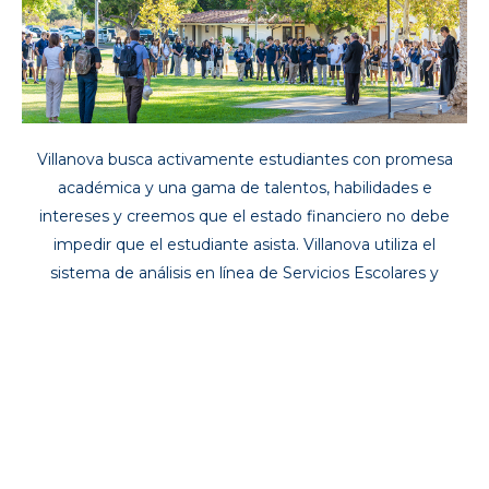
Villanova busca activamente estudiantes con promesa
académica y una gama de talentos, habilidades e
intereses y creemos que el estado financiero no debe
impedir que el estudiante asista. Villanova utiliza el
sistema de análisis en línea de Servicios Escolares y
Estudiantiles (SSS) para evaluar la necesidad. El plantel
define “necesidad” como la diferencia entre el costo total
de asistencia a Villanova y la capacidad de una familia para
pagar ese costo. La evaluación de necesidades se basa en
un conjunto integral de factores que incluyen ingresos y
gastos familiares, activos y pasivos, tamaño de la familia,
costo de vida y el número de hijos por los que una familia