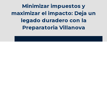
Minimizar impuestos y
maximizar el impacto: Deja un
legado duradero con la
Preparatoria Villanova
Descargar Carta de intención
Asegure su futuro financiero mientras tiene
un impacto significativo en las vidas de las
generaciones futuras. ¿Sabía que las
contribuciones a su plan de jubilación
generalmente se hacen antes de impuestos?
No obstante, cuando los retiros son hechos
por usted o sus herederos, los impuestos
vencen.
Afortunadamente, existe una estrategia