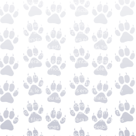
ingresos aumentados para usted y otro
preciado beneficiario.
Con las donaciones planificadas, puede
diversificar sin esfuerzo sus inversiones,
abriendo nuevas vías para el crecimiento
financiero y la estabilidad. Además, tiene el
potencial de hacer un regalo
verdaderamente monumental, superando lo
que de otro modo sería concebible. Para
asegurarse de que sus intenciones de
donación estén documentadas de manera
experta, le recomendamos encarecidamente
consultar con su abogado de confianza. Ellos
te guiarán a través del proceso, ayudándote a
elaborar el plan perfecto para dar forma a tu
legado filantrópico. Descubra las posibilidades
con las donaciones planificadas y desbloquee
un futuro donde su impacto resuene para la