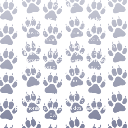
eternidad.
Descubre un mundo de posibilidades con
instrumentos de regalo planificados
diseñados para dejar un impacto duradero. En
la Escuela Preparatoria Villanova valoramos
profundamente el apoyo inquebrantable de
individuos, familias y organizaciones
comprometidas con el avance de nuestra
misión. Como muestra de nuestro
agradecimiento, ¡le extendemos nuestro más
sincero agradecimiento!
Cuando se trata de incluir a la Escuela
Preparatoria Villanova en tus planes
patrimoniales, te esperan dos vías primarias:
Estate o Will.