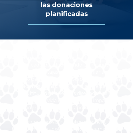
las donaciones
planificadas
Experimente el poder de la entrega
planificada, desbloqueando un mundo de
increíbles ventajas personales y allanando el
camino para un legado notable. Al abrazar las
donaciones planificadas, abre la puerta a una
multitud de beneficios diseñados para
mejorar su vida hoy y dejar un impacto
duradero para las generaciones venideras.
Imagine aprovechar valiosos beneficios
fiscales mientras disfruta simultáneamente de