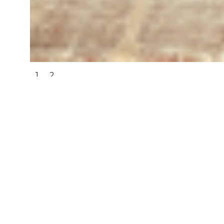
1
2
21 de febrero de 2023 en Keio Plaza Hotel Tokio, Japón
Publicado el 18 de marzo de 2024
Primera foto
Fila delantera de izquierda a derecha:
Liliana Valle (esposa de Koji), Mao Yamada `92, Ha
Tanaka `92, Sandi White (VPS), Suzanne Feldman
Hisako Uraki `94, Kazuko Hotta `97
Fila trasera de izquierda a derecha:
Hiro Imai `92, Koji Hirota `06, Sander Mori`02, B