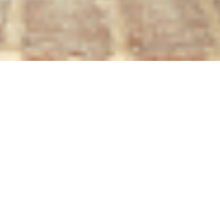
zuki
 (VPS),
ungo