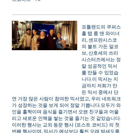
포틀랜드의 쿠퍼스
홀 탭 룸 앤 와이너
리, 샌프란시스코
의 볼트 가든 알코
브, 산호세의 쓰리
샌프란시스코 믹서에 참석한 패릭
시스터즈에서는 정
시트 샤르마 (엘리자 게스트), 엘리
말 성공적인 믹서
자 그라움리치 `13, 섀넌 길레스피
를 만들 수 있었습
니다.이 믹서는 지
맥콤 `13, 존 모그 `94, 매디 설리번
금까지 저희가 만
`14
든 믹서 중에서 단
연 가장 많은 사람이 참여한 믹서였고, 우리 네트워크
가 성장하는 것을 보게 되어 정말 기쁩니다.모두가 와
인을 홀짝이며 음식을 즐기면서 오랜 친구들과 어울
리고 새로운 인맥을 쌓는 것을 즐기는 것 같았습니다.
이러한 행사는 교외 동문 행사 (포스트 코비드) 의 첫
번째 행사이며, 믹서가 예상보다 훨씬 오래 밤새도록