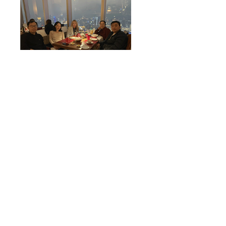
상하이:
테이블 주위를 왼쪽에서 오
른쪽으로: 월터 왕과 잉 가오 P `27
(제리 `27의 부모), 샌디 화이트
(VPS), 미셸 장, 빈 카이 P `26 (갤
러거 `26의 부모)