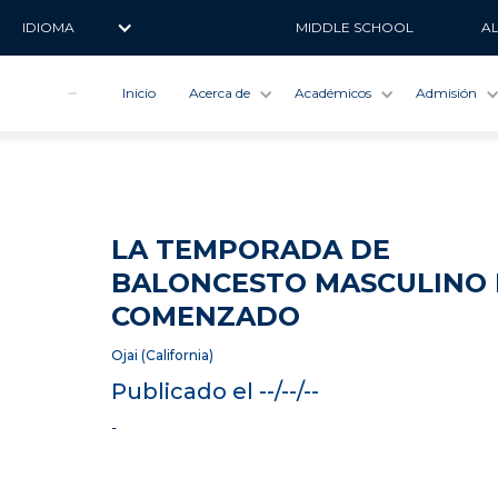
IDIOMA
MIDDLE SCHOOL
A
Inicio
Acerca de
Académicos
Admisión
LA TEMPORADA DE
BALONCESTO MASCULINO
COMENZADO
Ojai (California)
Publicado el --/--/--
-