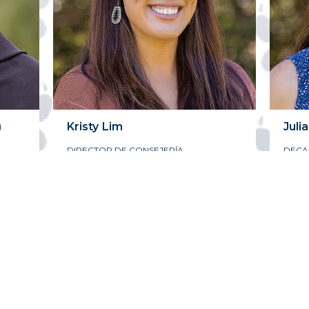
)
Kristy
Lim
Julia
DIRECTOR DE CONSEJERÍA
DECA
UNIVERSITARIA
ACTI
ESTU
MATE
JUNI