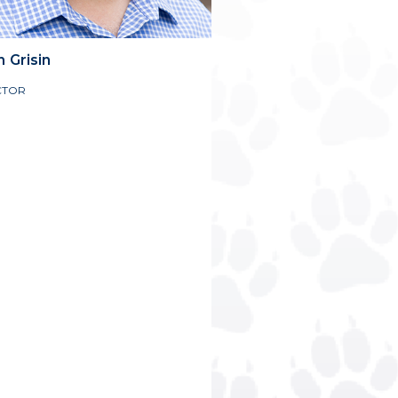
n
Grisin
CTOR