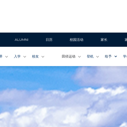
ALUMNI
日历
校园活动
家长
界
入学
校友
田径运动
登机
给予
学