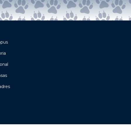
mpus
ria
onal
asas
adres