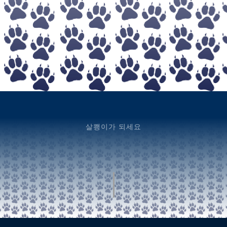
살쾡이가 되세요