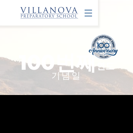
100번째
연도
기념일