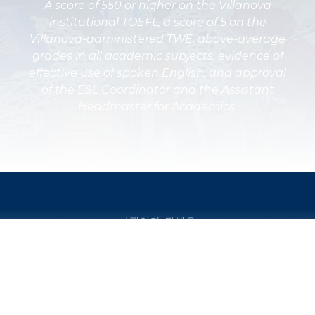
A score of 550 or higher on the Villanova
institutional TOEFL, a score of 5 on the
Villanova-administered TWE, above-average
grades in all academic subjects, evidence of
effective use of spoken English, and approval
of the ESL Coordinator and the Assistant
Headmaster for Academics.
살쾡이가 되세요