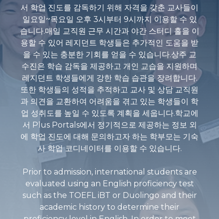
서 학업 진도를 감독하기 위해 자격을 갖춘 교사들이
일요일~목요일 오후 3시부터 9시까지 이용할 수 있
습니다.매일 교직원 근무 시간과 야간 스터디 홀을 이
용할 수 있어 레지던트 학생들은 추가적인 도움을 받
을 수 있는 충분한 기회를 얻을 수 있습니다.상주 교
수진은 학습 감독을 제공하고 개인 교습을 지원하며
레지던트 학생들에게 강한 학습 습관을 장려합니다.
또한 학생들의 성적을 추적하고 교사 및 상담 교직원
과 의견을 교환하여 어려움을 겪고 있는 학생들이 학
업 성취도를 높일 수 있도록 계획을 세웁니다.학교에
서 Plus Portals에서 정기적으로 제공하는 정보 외
에 학업 진도에 대해 문의하고자 하는 학부모는 기숙
사 학업 코디네이터를 이용할 수 있습니다.
Prior to admission, international students are
evaluated using an English proficiency test
such as the TOEFL iBT or Duolingo and their
academic history to determine their
proficiency level in English. In order to meet