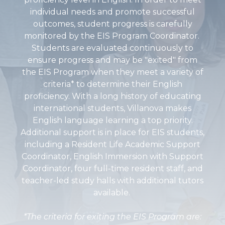
individual needs and promote successful
outcomes, student progress is carefully
monitored by the EIS Program Coordinator.
Students are evaluated continuously to
ensure progress and may be "exited" from
the EIS Program when they meet a variety of
criteria* to determine their English
proficiency. With a long history of educating
international students, Villanova makes
English language learning a top priority.
Additional support is in place for EIS students,
including a Resident Life Academic Support
Coordinator, English Immersion with Support
Coordinator, four full-time resident staff, and
teacher-led study halls with additional tutors
available.
*The criteria for exiting the EIS Program are: