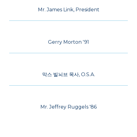
Mr. James Link, President
Gerry Morton '91
막스 빌뇌브 목사, O.S.A.
Mr. Jeffrey Ruggels '86