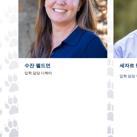
수잔 펠드먼
세자르 
입학 담당 디렉터
입학 담당