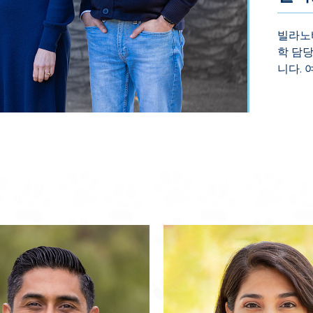
빌라노
학 담
니다.