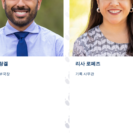
랑겔
리사 로페즈
 부국장
기록 사무관