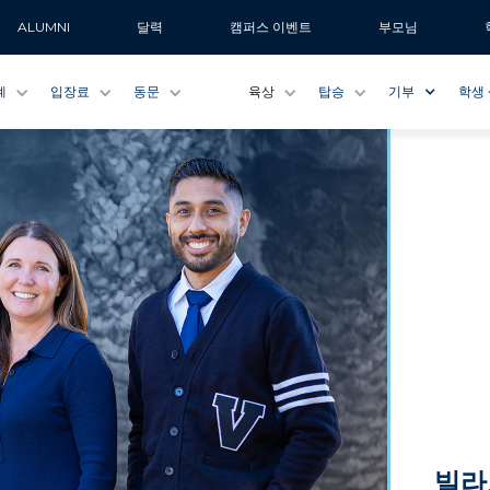
ALUMNI
달력
캠퍼스 이벤트
부모님
계
입장료
동문
육상
탑승
기부
학생
빌라