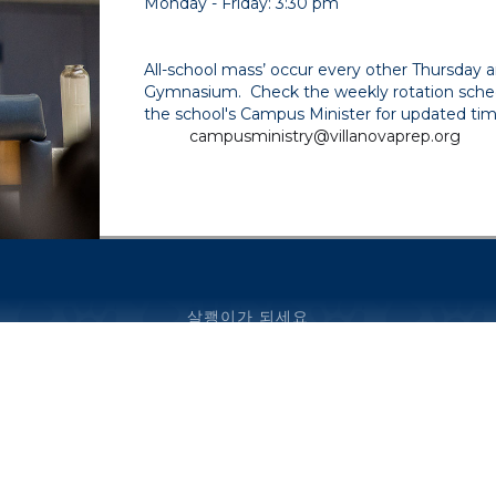
Monday - Friday: 3:30 pm
All-school mass’ occur every other Thursday a
Gymnasium. Check the weekly rotation schedu
the school's Campus Minister for updated time
campusministry@villanovaprep.org
살쾡이가 되세요