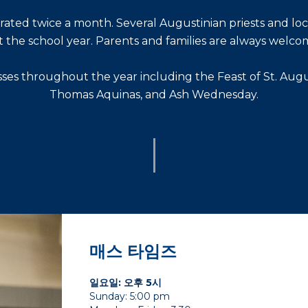
rated twice a month. Several Augustinian priests and loc
he school year. Parents and families are always welcome 
sses throughout the year including the Feast of St. August
Thomas Aquinas, and Ash Wednesday.
매스 타임즈
일요일: 오후 5시
Sunday: 5:00 pm