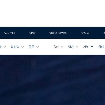
ALUMNI
달력
캠퍼스 이벤트
부모님
계
입장료
동문
육상
탑승
기부
학생