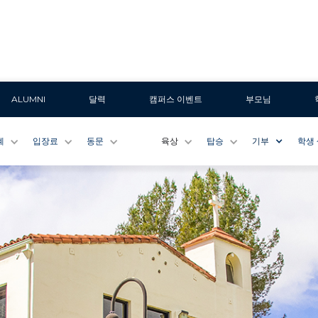
ALUMNI
달력
캠퍼스 이벤트
부모님
계
입장료
동문
육상
탑승
기부
학생