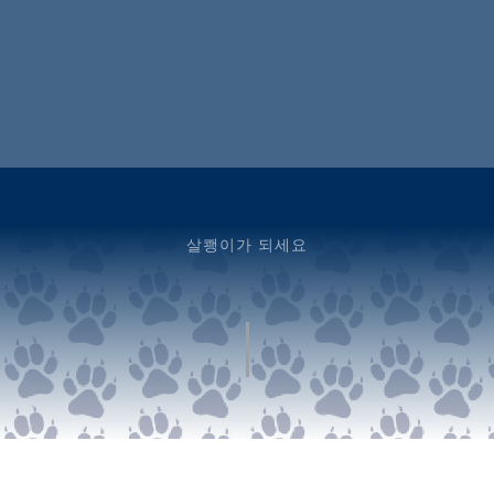
살쾡이가 되세요