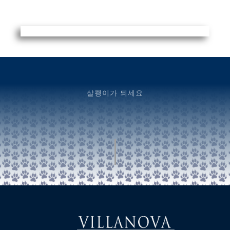
살쾡이가 되세요