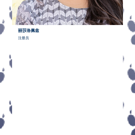
丽莎洛佩兹
注册员