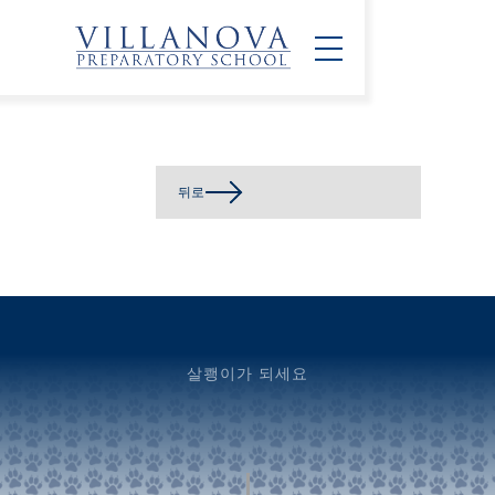
뒤로
살쾡이가 되세요