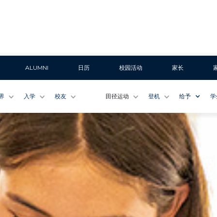
ALUMNI
日历
校园活动
家长
界
入学
校友
田径运动
登机
给予
学