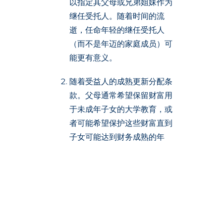
以指定其父母或兄弟姐妹作为
继任受托人。随着时间的流
逝，任命年轻的继任受托人
（而不是年迈的家庭成员）可
能更有意义。
随着受益人的成熟更新分配条
款。父母通常希望保留财富用
于未成年子女的大学教育，或
者可能希望保护这些财富直到
子女可能达到财务成熟的年
龄。但是，一旦这些孩子获得
大学学位、开始职业生涯或自
己成为父母，这样的限制可能
会过于繁琐和不必要。
向非直系亲属或慈善机构添加