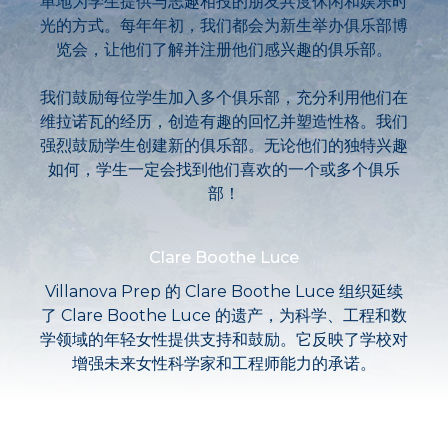
单地为学生提供与志趣相投的朋友共度休闲和娱乐时
光的方式。每年年初，我们都会为新生举办俱乐部博
览会，让他们了解并注册他们感兴趣的俱乐部。
我们鼓励每位学生加入多个俱乐部，充分利用他们在
维拉诺瓦的经历，创造有趣的回忆并塑造性格。我们
强烈鼓励学生创建新的俱乐部。无论他们的独特兴趣
如何，学生一定会找到他们喜欢的一个或多个俱乐
部！
Clare Boothe Luce
Villanova Prep 的 Clare Boothe Luce 组织延续
了 Clare Boothe Luce 的遗产，为科学、工程和数
学领域的年轻女性提供支持和鼓励。它反映了学校对
增强未来女性科学家和工程师能力的承诺。
Hogar Infantil