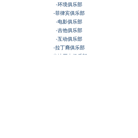
-环境俱乐部
-菲律宾俱乐部
-电影俱乐部
-吉他俱乐部
-互动俱乐部
-拉丁裔俱乐部
-当地历史俱乐部
-音乐俱乐部
-哲学俱乐部
-欢乐之火俱乐部
-体育讨论俱乐部
-学生生活俱乐部
-冲浪俱乐部
-VPS 报纸
-举重俱乐部
-野生动物保护俱乐部