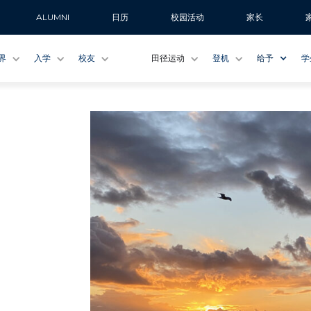
ALUMNI
日历
校园活动
家长
界
入学
校友
田径运动
登机
给予
学