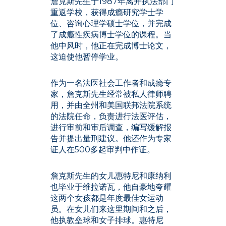
詹克斯先生于1987年离开执法部门
重返学校，获得成瘾研究学士学
位、咨询心理学硕士学位，并完成
了成瘾性疾病博士学位的课程。当
他中风时，他正在完成博士论文，
这迫使他暂停学业。
作为一名法医社会工作者和成瘾专
家，詹克斯先生经常被私人律师聘
用，并由全州和美国联邦法院系统
的法院任命，负责进行法医评估，
进行审前和审后调查，编写缓解报
告并提出量刑建议。他还作为专家
证人在500多起审判中作证。
詹克斯先生的女儿惠特尼和康纳利
也毕业于维拉诺瓦，他自豪地夸耀
这两个女孩都是年度最佳女运动
员。在女儿们来这里期间和之后，
他执教垒球和女子排球。惠特尼